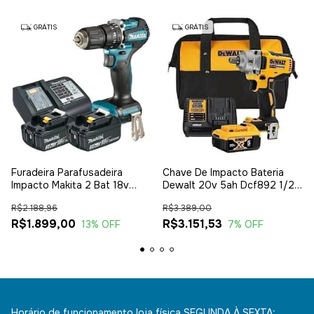
GRÁTIS
GRÁTIS
Furadeira Parafusadeira
Chave De Impacto Bateria
Impacto Makita 2 Bat 18v
Dewalt 20v 5ah Dcf892 1/2
Dhp487 Biv
C/ Bolsa
R$2.188,96
R$3.389,00
R$1.899,00
R$3.151,53
13
% OFF
7
% OFF
Horário de funcionamento loja física SEGUNDA À SEXTA: