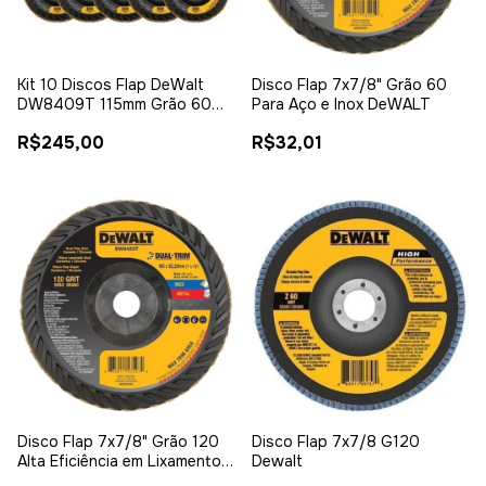
Kit 10 Discos Flap DeWalt
Disco Flap 7x7/8" Grão 60
DW8409T 115mm Grão 60
Para Aço e Inox DeWALT
Dual Trim - Desbaste e
R$245,00
R$32,01
Acabamento
Disco Flap 7x7/8" Grão 120
Disco Flap 7x7/8 G120
Alta Eficiência em Lixamento
Dewalt
DeWALT