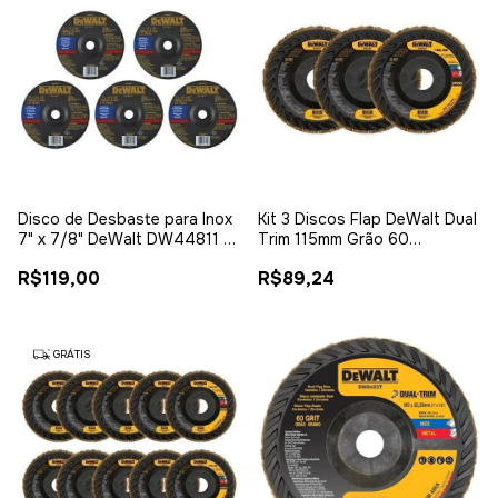
Disco de Desbaste para Inox
Kit 3 Discos Flap DeWalt Dual
7" x 7/8" DeWalt DW44811 –
Trim 115mm Grão 60
Kit 5 Unidades
DW8409T Camada Dupla
R$119,00
R$89,24
GRÁTIS