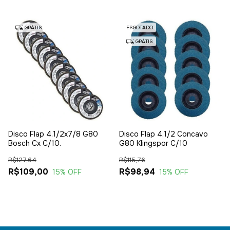
GRÁTIS
ESGOTADO
GRÁTIS
Disco Flap 4.1/2x7/8 G80
Disco Flap 4.1/2 Concavo
Bosch Cx C/10.
G80 Klingspor C/10
R$127,64
R$115,76
R$109,00
R$98,94
15
% OFF
15
% OFF