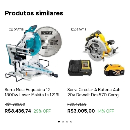
Produtos similares
GRÁTIS
GRÁTIS
Serra Meia Esquadria 12
Serra Circular A Bateria 4ah
1800w Laser Makita Ls1219l
20v Dewalt Dcs570 Carrg
Aluminio
Dcb1104
R$11.883,00
R$3.481,58
R$8.436,74
R$3.005,00
29
% OFF
14
% OFF