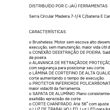
DISTRIBUÍDO POR C-JAÚ FERRAMENTAS
Serra Circular Madeira 7-1/4 C/bateria E Ca
CARACTERÍSTICAS
o Brusheless: Motor sem escova alto desemp
execução, sem manutenção, maior vida útil d
o CONEXÃO DEEXTRAÇÃO DE POEIRA. Saída g
de poeira
o ALAVANCA DE RETRAÇÃODE PROTEÇÃO GR
com segurança para posicionar seu corte.
o LÂMINA DE CORTEFINO DE ALTA QUALIDA
corte aumentando o tempo de execução.
o PROTETOR INFERIORDE POLICARBONATO. 
maior vidaútil da ferramenta.
o SAPATA DE ALUMÍNIO. Plano consistentee
exatidão eprecisão de corte
o CORTE CHANFRADO. Até 56° com ajuste 
o LUZ DE TRABALHO LED. Luz LED para ilumin