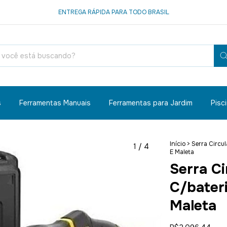
ENTREGA RÁPIDA PARA TODO BRASIL
s
Ferramentas Manuais
Ferramentas para Jardim
Pisc
Início
>
Serra Circul
1
/
4
E Maleta
Serra Ci
C/bater
Maleta