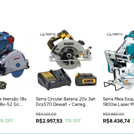
GRÁTIS
GRÁTIS
De Imersão 18v
Serra Circular Bateria 20v 3ah
Serra Meia Esqu
 18v-52 Gc
Dcs570 Dewalt + Carreg
1800w Laser Ma
Dcb115
Aluminio
R$3.323,00
R$11.883,00
R$2.957,53
R$8.436,74
8
% OFF
11
% OFF