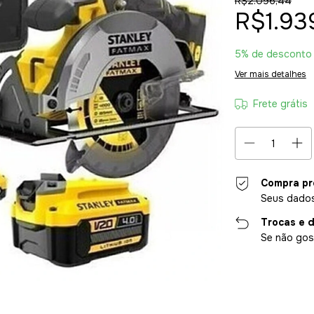
R$2.096,44
R$1.93
5% de desconto
Ver mais detalhes
Frete grátis
Compra pr
Seus dados
Trocas e 
Se não gost