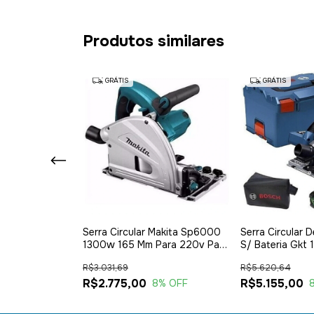
Produtos similares
GRÁTIS
GRÁTIS
/ Madeira
Serra Circular Makita Sp6000
Serra Circular 
c550 Stanley
1300w 165 Mm Para 220v Para
S/ Bateria Gkt
Trilho
Bosch Cor Azul
R$3.031,69
R$5.620,64
R$2.775,00
R$5.155,00
9
% OFF
8
% OFF