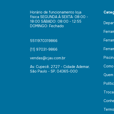
Horário de funcionamento loja
Categ
física SEGUNDA À SEXTA: 08:00 -
18:00 SÁBADO: 08:00 - 12:55
Depar
DOMINGO: Fechado
Ferra
Ferra
5511970319866
Ferra
(11) 97031-9866
Pisci
vendas@cjau.com.br
Como
Av. Cupecê, 2727 - Cidade Ademar,
São Paulo - SP, 04365-000
Quem
Políti
Troca
Conhe
Termo