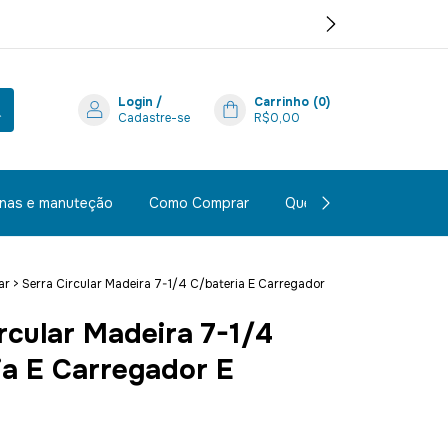
Login
/
Carrinho
(
0
)
Cadastre-se
R$0,00
inas e manuteção
Como Comprar
Quem Somos
Polít
ar
>
Serra Circular Madeira 7-1/4 C/bateria E Carregador
rcular Madeira 7-1/4
ia E Carregador E