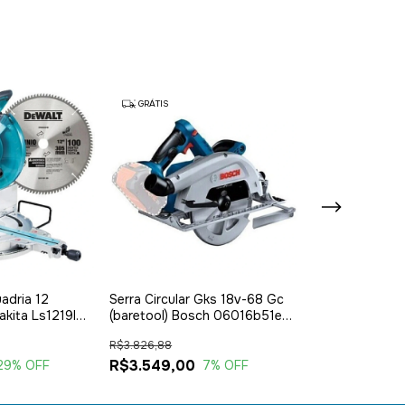
GRÁTIS
GRÁTIS
adria 12
Serra Circular Gks 18v-68 Gc
Serra Circular
kita Ls1219l
(baretool) Bosch 06016b51e0
Mdf B-49585 M
Cor Azul Frequência 50
R$3.826,88
R$740,91
R$3.549,00
R$635,00
29
% OFF
7
% OFF
1