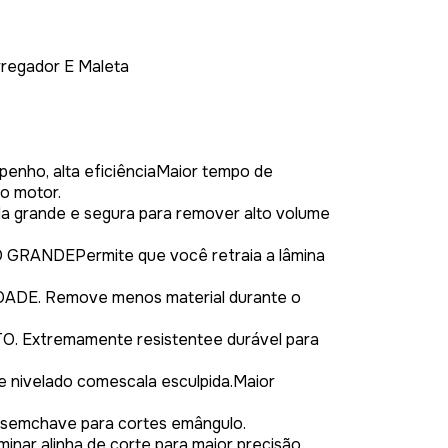
rregador E Maleta
enho, alta eficiênciaMaior tempo de
o motor.
rande e segura para remover alto volume
ANDEPermite que você retraia a lâmina
DE. Remove menos material durante o
Extremamente resistentee durável para
 nivelado comescala esculpida.Maior
semchave para cortes emângulo.
ar alinha de corte para maior precisão.