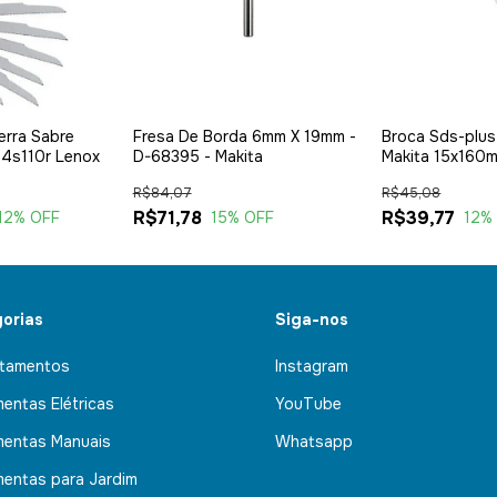
erra Sabre
Fresa De Borda 6mm X 19mm -
Broca Sds-plu
4s110r Lenox
D-68395 - Makita
Makita 15x160
R$84,07
R$45,08
R$71,78
R$39,77
12
% OFF
15
% OFF
12
%
orias
Siga-nos
tamentos
Instagram
mentas Elétricas
YouTube
mentas Manuais
Whatsapp
mentas para Jardim