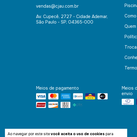
Pisci
vendas@cjau.com.br
Como
Av. Cupecê, 2727 - Cidade Ademar,
São Paulo - SP, 04365-000
Quem
Políti
Troca
Conhe
Termo
Meios de pagamento
Meios 
envio
Ao navegar por este site
você aceita o uso de cookies
para