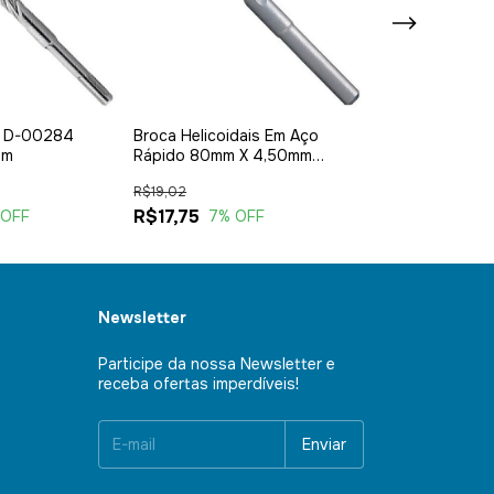
s D-00284
Broca Helicoidais Em Aço
Suporte P/polit
mm
Rápido 80mm X 4,50mm
Rosca 5/8 Sig
Iw1240 Irwin
R$19,02
R$35,00
R$17,75
R$33,23
 OFF
7
% OFF
5
% 
Newsletter
Participe da nossa Newsletter e
receba ofertas imperdíveis!