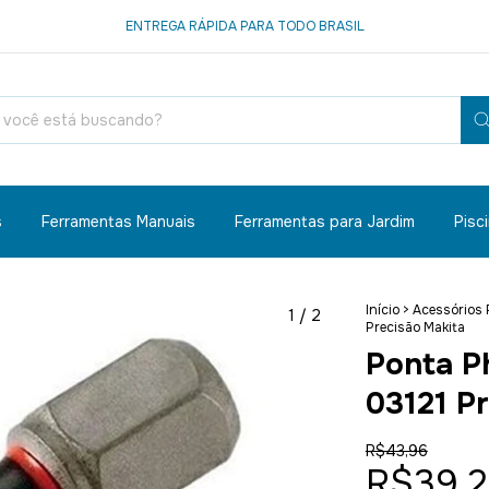
ENTREGA RÁPIDA PARA TODO BRASIL
s
Ferramentas Manuais
Ferramentas para Jardim
Pisc
Início
>
Acessórios 
1
/
2
Precisão Makita
Ponta Ph
03121 P
R$43,96
R$39,