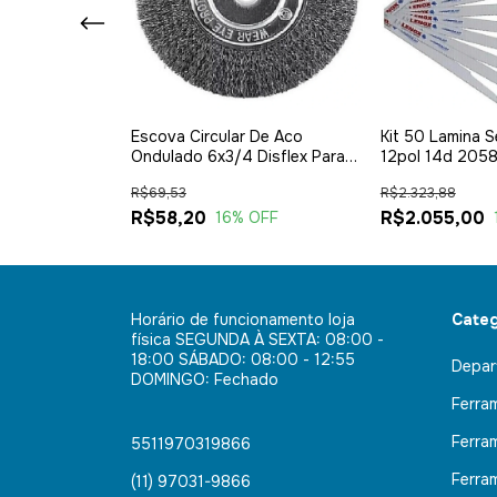
oserra 1914f6-
Escova Circular De Aco
Kit 50 Lamina S
mm Makita
Ondulado 6x3/4 Disflex Para
12pol 14d 2058
Esmeril
R$69,53
R$2.323,88
R$58,20
R$2.055,00
 OFF
16
% OFF
Horário de funcionamento loja
Categ
física SEGUNDA À SEXTA: 08:00 -
18:00 SÁBADO: 08:00 - 12:55
Depar
DOMINGO: Fechado
Ferra
Ferra
5511970319866
Ferra
(11) 97031-9866