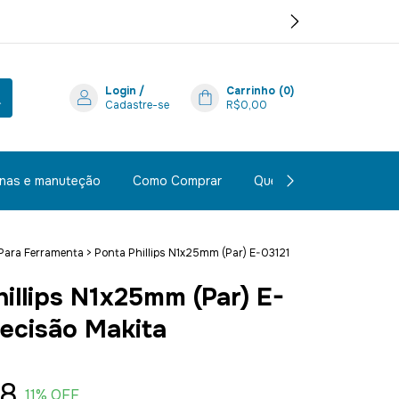
Login
/
Carrinho
(
0
)
Cadastre-se
R$0,00
inas e manuteção
Como Comprar
Quem Somos
Polít
Para Ferramenta
>
Ponta Phillips N1x25mm (Par) E-03121
illips N1x25mm (Par) E-
recisão Makita
28
11
% OFF