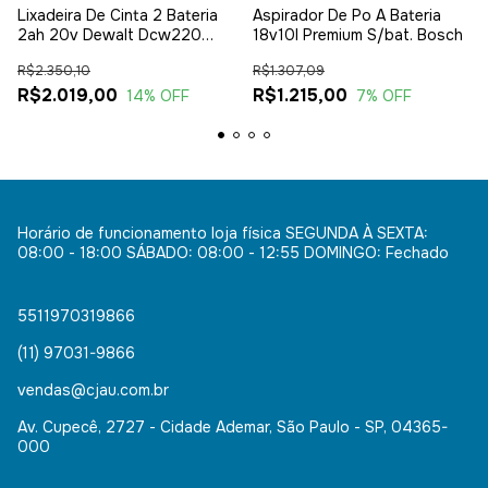
Lixadeira De Cinta 2 Bateria
Aspirador De Po A Bateria
2ah 20v Dewalt Dcw220
18v10l Premium S/bat. Bosch
Sem Carrg
R$2.350,10
R$1.307,09
R$2.019,00
R$1.215,00
14
% OFF
7
% OFF
Horário de funcionamento loja física SEGUNDA À SEXTA:
08:00 - 18:00 SÁBADO: 08:00 - 12:55 DOMINGO: Fechado
5511970319866
(11) 97031-9866
vendas@cjau.com.br
Av. Cupecê, 2727 - Cidade Ademar, São Paulo - SP, 04365-
000