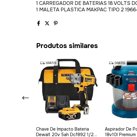
1 CARREGADOR DE BATERIAS 18 VOLTS D
1 MALETA PLASTICA MAKPAC TIPO 2 1966
Produtos similares
GRÁTIS
GRÁTIS
to 12v
Chave De Impacto Bateria
Aspirador De Po
 1bat Carreg
Dewalt 20v 5ah Dcf892 1/2
18v10l Premium