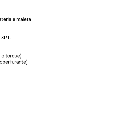
teria e maleta
 XPT.
o torque).
operfurante).