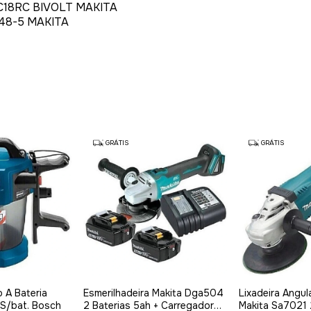
C18RC BIVOLT MAKITA
48-5 MAKITA
GRÁTIS
GRÁTIS
 A Bateria
Esmerilhadeira Makita Dga504
Lixadeira Angul
 S/bat. Bosch
2 Baterias 5ah + Carregador
Makita Sa702