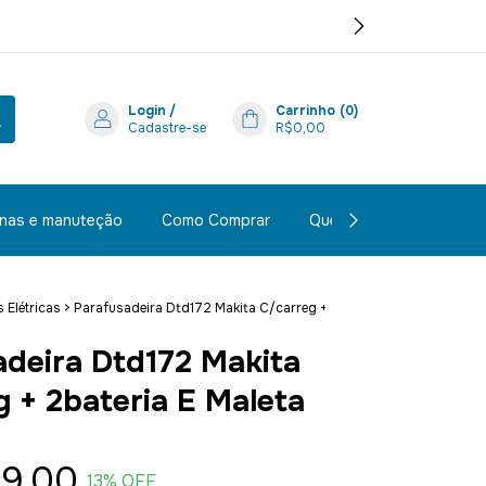
Login
/
Carrinho
(
0
)
Cadastre-se
R$0,00
inas e manuteção
Como Comprar
Quem Somos
Polít
 Elétricas
>
Parafusadeira Dtd172 Makita C/carreg +
adeira Dtd172 Makita
 + 2bateria E Maleta
9,00
13
% OFF