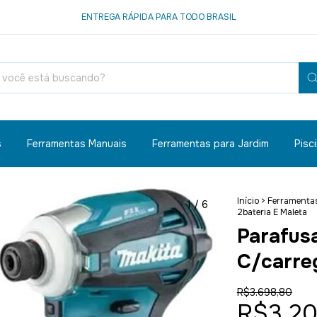
ENTREGA RÁPIDA PARA TODO BRASIL
s
Ferramentas Manuais
Ferramentas para Jardim
Pisc
Início
>
Ferramentas
1
/
6
2bateria E Maleta
Parafus
C/carreg
R$3.698,80
R$3.20