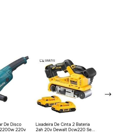
GRÁTIS
GRÁTIS
ar De Disco
Lixadeira De Cinta 2 Bateria
Esmerilhadeira 
1 2200w 220v
2ah 20v Dewalt Dcw220 Sem
Ga9020 2200