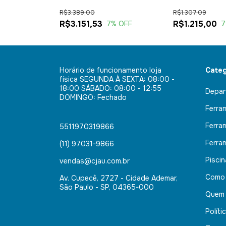
C/ Bolsa
R$3.389,00
R$1.307,09
R$3.151,53
R$1.215,00
% OFF
7
% OFF
7
Horário de funcionamento loja
Categ
física SEGUNDA À SEXTA: 08:00 -
18:00 SÁBADO: 08:00 - 12:55
Depar
DOMINGO: Fechado
Ferra
Ferra
5511970319866
Ferra
(11) 97031-9866
Pisci
vendas@cjau.com.br
Como
Av. Cupecê, 2727 - Cidade Ademar,
São Paulo - SP, 04365-000
Quem
Políti