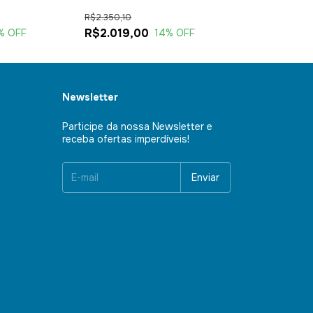
Carrg
Makita 220v
R$2.350,10
R$1.156,06
R$2.019,00
R$1.015,00
% OFF
14
% OFF
Newsletter
Participe da nossa Newsletter e
receba ofertas imperdíveis!