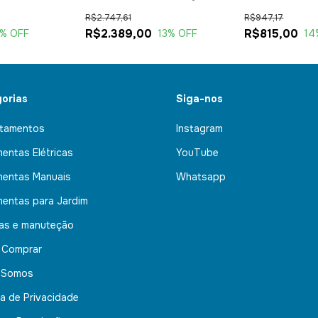
Biv
R$2.747,61
R$947,17
R$2.389,00
R$815,00
% OFF
13
% OFF
14
orias
Siga-nos
tamentos
Instagram
mentas Elétricas
YouTube
mentas Manuais
Whatsapp
mentas para Jardim
nas e manuteção
 Comprar
 Somos
ca de Privacidade