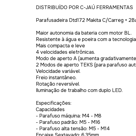
DISTRIBUÍDO POR C-JAÚ FERRAMENTAS
Parafusadeira Dtd172 Makita C/Carreg + 2Ba
Maior autonomia da bateria com motor BL.
Resistente à água e poeira com a tecnologia
Mais compacta e leve
4 velocidades eletrônicas.
Modo de aperto A (aumenta gradativamente 
2 Modos de aperto TEKS (para parafuso aut
Velocidade variável.
Freio instantâneo.
Rotação reversível.
Iluminação de trabalho com duplo LED.
Especificações:
Capacidades
- Parafuso máquina: M4 - M8
- Parafuso padrão: M5 - M16
- Parafuso alta tensão: M5 - M14
Encaixe Sextavado: 6.35mm