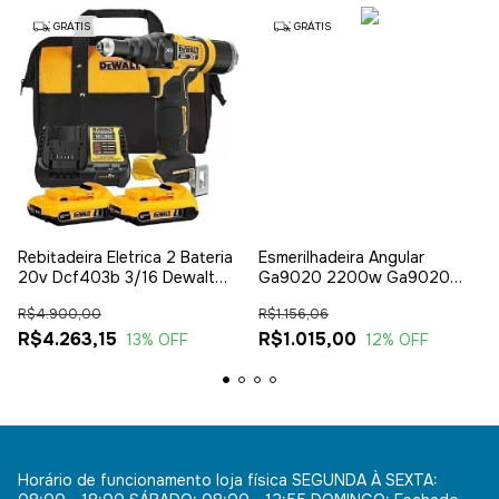
GRÁTIS
GRÁTIS
Rebitadeira Eletrica 2 Bateria
Esmerilhadeira Angular
20v Dcf403b 3/16 Dewalt
Ga9020 2200w Ga9020
Bolsa
Makita 220v
R$4.900,00
R$1.156,06
R$4.263,15
R$1.015,00
13
% OFF
12
% OFF
Horário de funcionamento loja física SEGUNDA À SEXTA: