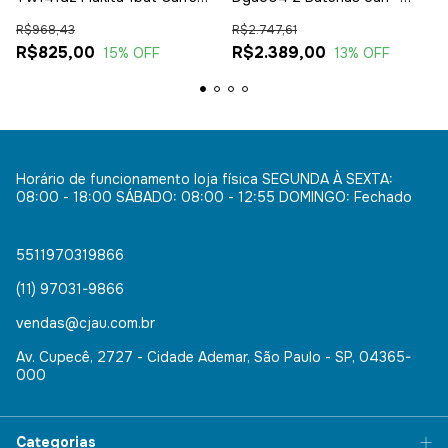
Soquete
Carregador Biv
R$968,43
R$2.747,61
R$825,00
R$2.389,00
15
% OFF
13
% OFF
Horário de funcionamento loja física SEGUNDA À SEXTA:
08:00 - 18:00 SÁBADO: 08:00 - 12:55 DOMINGO: Fechado
5511970319866
(11) 97031-9866
vendas@cjau.com.br
Av. Cupecê, 2727 - Cidade Ademar, São Paulo - SP, 04365-
000
Categorias