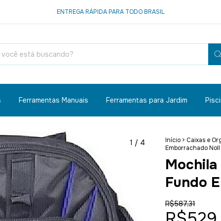
ENTREGA RÁPIDA PARA TODO BRASIL
s
Ferramentas Manuais
Ferramentas para Jardim
Pisc
Início
>
Caixas e Or
1
/
4
Emborrachado Noll
Mochila
Fundo E
R$587,31
R$529