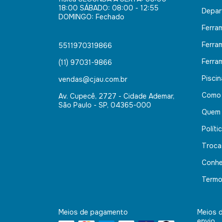
18:00 SÁBADO: 08:00 - 12:55
Depar
DOMINGO: Fechado
Ferra
Ferra
5511970319866
Ferra
(11) 97031-9866
Pisci
vendas@cjau.com.br
Como
Av. Cupecê, 2727 - Cidade Ademar,
São Paulo - SP, 04365-000
Quem
Políti
Troca
Conhe
Termo
Meios de pagamento
Meios 
envio