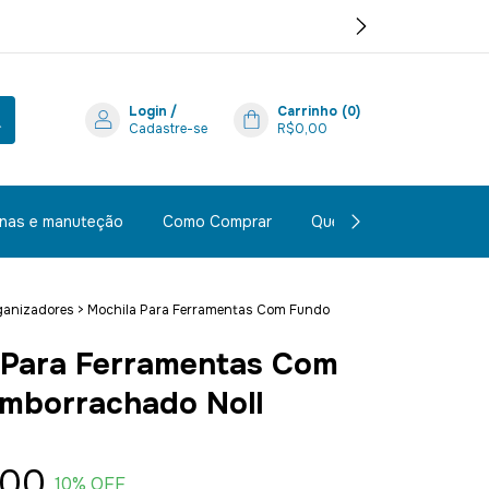
Login
/
Carrinho
(
0
)
Cadastre-se
R$0,00
inas e manuteção
Como Comprar
Quem Somos
Polít
ganizadores
>
Mochila Para Ferramentas Com Fundo
 Para Ferramentas Com
mborrachado Noll
,00
10
% OFF