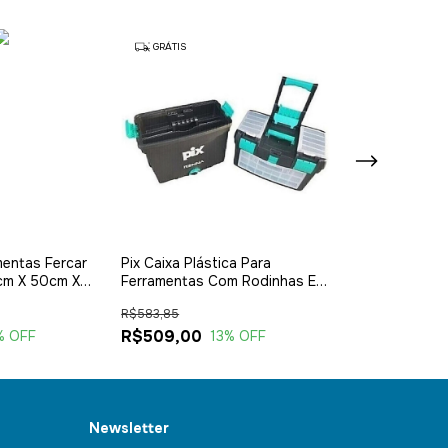
GRÁTIS
GRÁTIS
mentas Fercar
Pix Caixa Plástica Para
Maleta Plastic
cm X 50cm X
Ferramentas Com Rodinhas E
Bosch
Alça Grande Cor Preto
R$583,85
R$293,90
R$509,00
R$275,00
% OFF
13
% OFF
6
Newsletter