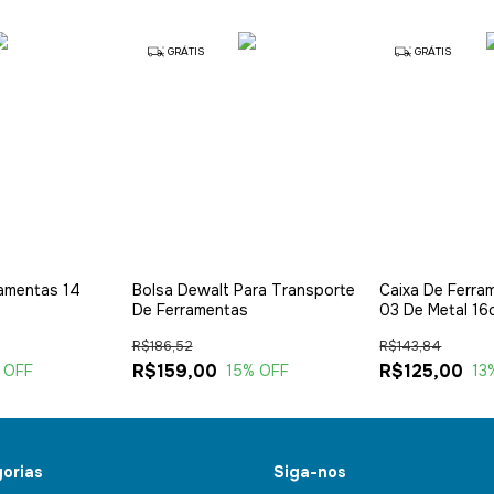
GRÁTIS
GRÁTIS
ramentas 14
Bolsa Dewalt Para Transporte
Caixa De Ferra
De Ferramentas
03 De Metal 16
15cm A
R$186,52
R$143,84
R$159,00
R$125,00
 OFF
15
% OFF
13
orias
Siga-nos