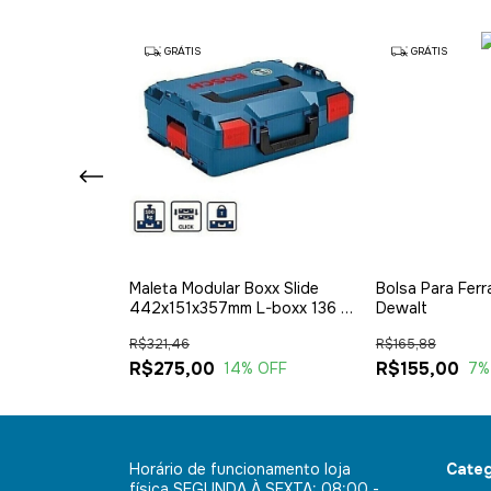
GRÁTIS
GRÁTIS
mentas Irwin
Maleta Modular Boxx Slide
Bolsa Para Fer
5 Mala Com
442x151x357mm L-boxx 136 -
Dewalt
ente Em Nylon
Bosch
R$321,46
R$165,88
ternos E 1
rande
R$275,00
R$155,00
 OFF
14
% OFF
7
%
Horário de funcionamento loja
Categ
física SEGUNDA À SEXTA: 08:00 -