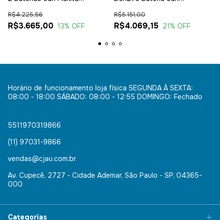
Dhr280z Biv
Carregador Rap
R$4.225,56
R$5.151,00
R$3.665,00
R$4.069,15
13
% OFF
21
% OFF
Horário de funcionamento loja física SEGUNDA À SEXTA:
08:00 - 18:00 SÁBADO: 08:00 - 12:55 DOMINGO: Fechado
5511970319866
(11) 97031-9866
vendas@cjau.com.br
Av. Cupecê, 2727 - Cidade Ademar, São Paulo - SP, 04365-
000
Categorias