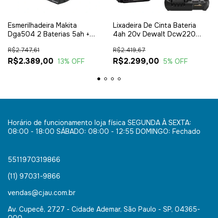
Esmerilhadeira Makita
Lixadeira De Cinta Bateria
Dga504 2 Baterias 5ah +
4ah 20v Dewalt Dcw220
Carregador Biv
Dcb1104 Biv
R$2.747,61
R$2.419,67
R$2.389,00
R$2.299,00
13
% OFF
5
% OFF
Horário de funcionamento loja física SEGUNDA À SEXTA:
08:00 - 18:00 SÁBADO: 08:00 - 12:55 DOMINGO: Fechado
5511970319866
(11) 97031-9866
vendas@cjau.com.br
Av. Cupecê, 2727 - Cidade Ademar, São Paulo - SP, 04365-