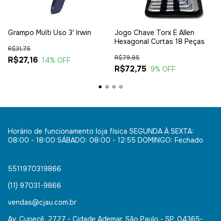
Grampo Multi Uso 3' Irwin
Jogo Chave Torx E Allen
Hexagonal Curtas 18 Peças
R$31,75
R$79,85
R$27,16
14
% OFF
R$72,75
9
% OFF
Horário de funcionamento loja física SEGUNDA À SEXTA:
08:00 - 18:00 SÁBADO: 08:00 - 12:55 DOMINGO: Fechado
5511970319866
(11) 97031-9866
vendas@cjau.com.br
Av. Cupecê, 2727 - Cidade Ademar, São Paulo - SP, 04365-