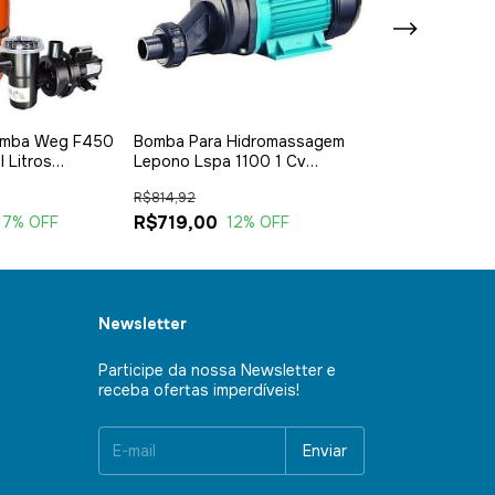
bomba Weg F450
Bomba Para Hidromassagem
Bomba Weg Nb
l Litros
Lepono Lspa 1100 1 Cv
0,33cv 1/3 110
Monofásica 220v
Nautilus
R$814,92
R$940,49
R$719,00
R$845,00
17
% OFF
12
% OFF
1
Newsletter
Participe da nossa Newsletter e
receba ofertas imperdíveis!