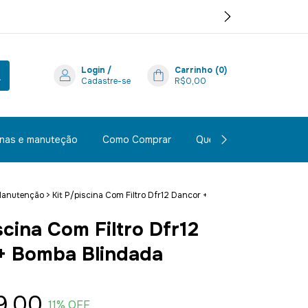
Login
/
Carrinho
(
0
)
Cadastre-se
R$0,00
inas e manuteção
Como Comprar
Quem Somos
Polít
Manutenção
>
Kit P/piscina Com Filtro Dfr12 Dancor +
scina Com Filtro Dfr12
+ Bomba Blindada
9,00
11
% OFF