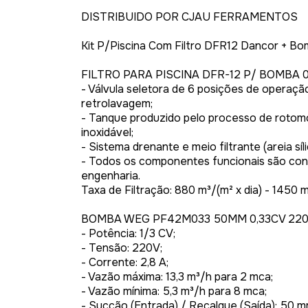
DISTRIBUIDO POR CJAU FERRAMENTOS
Kit P/Piscina Com Filtro DFR12 Dancor + Bo
FILTRO PARA PISCINA DFR-12 P/ BOMBA 
- Válvula seletora de 6 posições de operaç
retrolavagem;
- Tanque produzido pelo processo de rotom
inoxidável;
- Sistema drenante e meio filtrante (areia s
- Todos os componentes funcionais são con
engenharia.
Taxa de Filtração: 880 m³/(m² x dia) - 1450 m
BOMBA WEG PF42M033 50MM 0,33CV 22
- Potência: 1/3 CV;
- Tensão: 220V;
- Corrente: 2,8 A;
- Vazão máxima: 13,3 m³/h para 2 mca;
- Vazão mínima: 5,3 m³/h para 8 mca;
- Sucção (Entrada) / Recalque (Saída): 50 mm