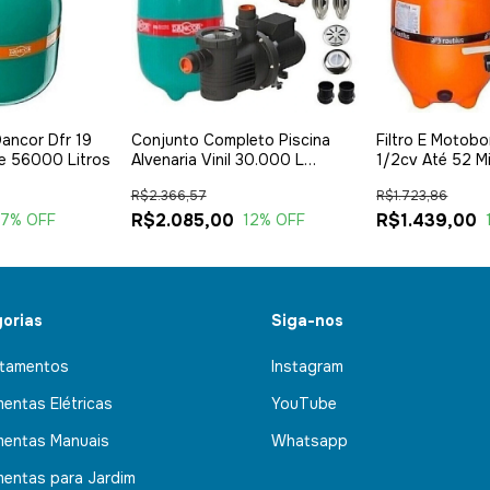
Dancor Dfr 19
Conjunto Completo Piscina
Filtro E Moto
De 56000 Litros
Alvenaria Vinil 30.000 L
1/2cv Até 52 Mi
Dancor
Nautilus
R$2.366,57
R$1.723,86
R$2.085,00
R$1.439,00
17
% OFF
12
% OFF
orias
Siga-nos
tamentos
Instagram
mentas Elétricas
YouTube
mentas Manuais
Whatsapp
mentas para Jardim