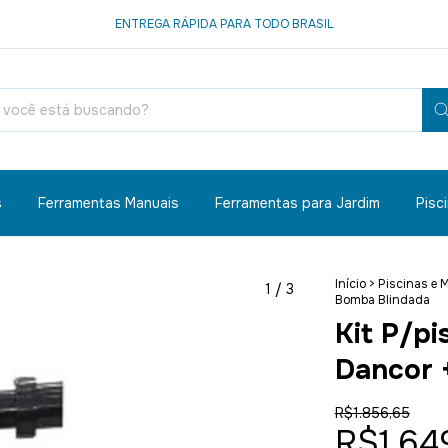
ENTREGA RÁPIDA PARA TODO BRASIL
s
Ferramentas Manuais
Ferramentas para Jardim
Pisc
Início
>
Piscinas e 
1
/
3
Bomba Blindada
Kit P/pi
Dancor 
R$1.856,65
R$1.64