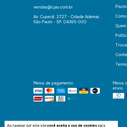
Pisci
vendas@cjau.com.br
Como
Av. Cupecê, 2727 - Cidade Ademar,
São Paulo - SP, 04365-000
Quem
Políti
Troca
Conhe
Termo
Meios de pagamento
Meios 
envio
Ao navegar por este site
você aceita o uso de cookies
para