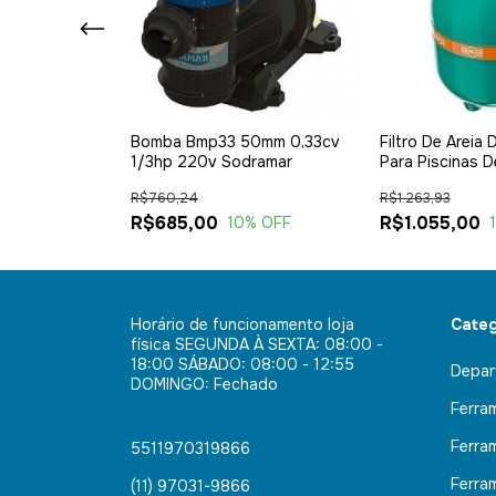
Dfr19 Bomba
Bomba Bmp33 50mm 0,33cv
Filtro De Areia 
eza Completo E
1/3hp 220v Sodramar
Para Piscinas 
R$760,24
R$1.263,93
R$685,00
R$1.055,00
16
% OFF
10
% OFF
Horário de funcionamento loja
Categ
física SEGUNDA À SEXTA: 08:00 -
18:00 SÁBADO: 08:00 - 12:55
Depar
DOMINGO: Fechado
Ferra
Ferra
5511970319866
Ferra
(11) 97031-9866