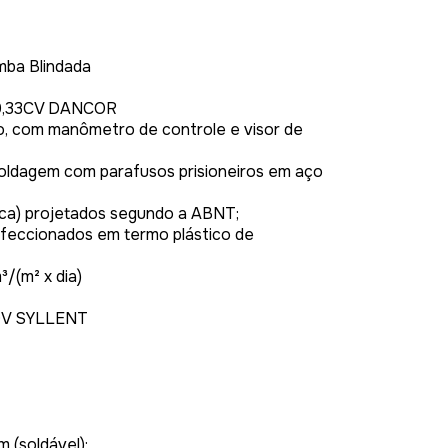
mba Blindada
0,33CV DANCOR
ão, com manômetro de controle e visor de
oldagem com parafusos prisioneiros em aço
ílica) projetados segundo a ABNT;
feccionados em termo plástico de
³/(m² x dia)
0V SYLLENT
 (soldável);