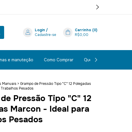
Login
/
Carrinho
(
0
)
Cadastre-se
R$0,00
inas e manuteção
Como Comprar
Quem Somos
Polít
s Manuais
>
Grampo de Pressão Tipo "C" 12 Polegadas
a Trabalhos Pesados
de Pressão Tipo "C" 12
as Marcon - Ideal para
os Pesados