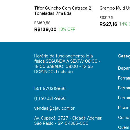
Bosch Glm 50-
Tifor Guincho Com Catraca 2
Grampo Multi Us
luetooth 50m
Toneladas 7rm Eda
R$31,75
R$160,58
R$27,16
14
% 
R$139,00
3
% OFF
13
% OFF
Horário de funcionamento loja
Categ
física SEGUNDA À SEXTA: 08:00 -
18:00 SÁBADO: 08:00 - 12:55
Depar
DOMINGO: Fechado
Ferra
Ferra
5511970319866
Ferra
(11) 97031-9866
Pisci
vendas@cjau.com.br
Como
Av. Cupecê, 2727 - Cidade Ademar,
São Paulo - SP, 04365-000
Quem