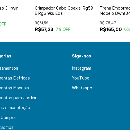
o 3' Irwin
Crimpador Cabo Coaxial Rg59
Trena Emborra
E Rg6 9ku Eda
Modelo Dwht341
Caixas De Ferr
R$61,59
R$175,47
Metros
OFF
R$57,23
R$165,00
7
% OFF
6
%
orias
Siga-nos
tamentos
Instagram
mentas Elétricas
YouTube
mentas Manuais
Whatsapp
mentas para Jardim
nas e manuteção
 Comprar
 Somos