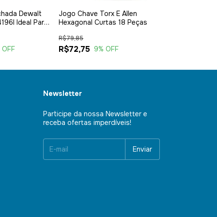
chada Dewalt
Jogo Chave Torx E Allen
Chave Combina
96l Ideal Para
Hexagonal Curtas 18 Peças
Articulada 14 
amentas 8
R$79,85
R$63,95
R$72,75
R$53,35
 OFF
9
% OFF
17
%
Newsletter
Participe da nossa Newsletter e
receba ofertas imperdíveis!