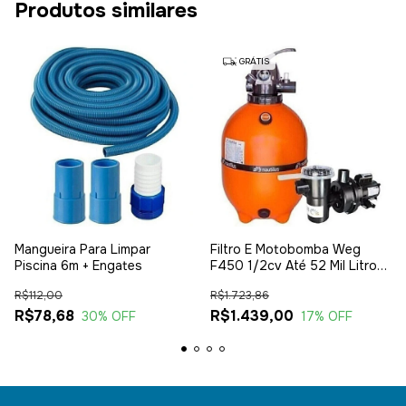
Produtos similares
GRÁTIS
Mangueira Para Limpar
Filtro E Motobomba Weg
Piscina 6m + Engates
F450 1/2cv Até 52 Mil Litros
Nautilus
R$112,00
R$1.723,86
R$78,68
R$1.439,00
30
% OFF
17
% OFF