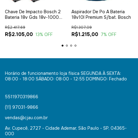
Chave De Impacto Bosch 2
Aspirador De Po A Bateria
Bateria 18v Gds 18v-1000
18v10l Premium S/bat. Bosch
1/2 Bivolt
R$2.417,69
R$1.307,09
R$2.105,00
R$1.215,00
13
% OFF
7
% OFF
Horário de funcionamento loja física SEGUNDA À SEXTA:
08:00 - 18:00 SÁBADO: 08:00 - 12:55 DOMINGO: Fechado
5511970319866
(11) 97031-9866
vendas@cjau.com.br
Av. Cupecê, 2727 - Cidade Ademar, São Paulo - SP, 04365-
000