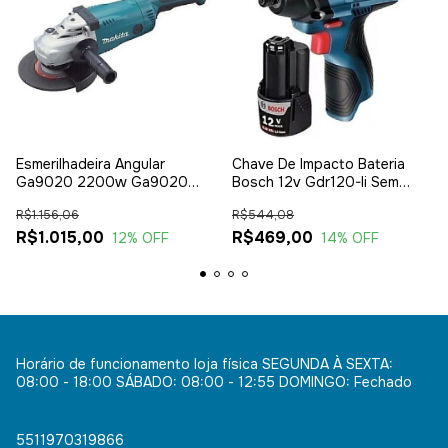
Esmerilhadeira Angular
Chave De Impacto Bateria
Ga9020 2200w Ga9020
Bosch 12v Gdr120-li Sem
Makita 220v
Carregador
R$1.156,06
R$544,08
R$1.015,00
R$469,00
12
% OFF
14
% OFF
Horário de funcionamento loja física SEGUNDA À SEXTA:
08:00 - 18:00 SÁBADO: 08:00 - 12:55 DOMINGO: Fechado
5511970319866