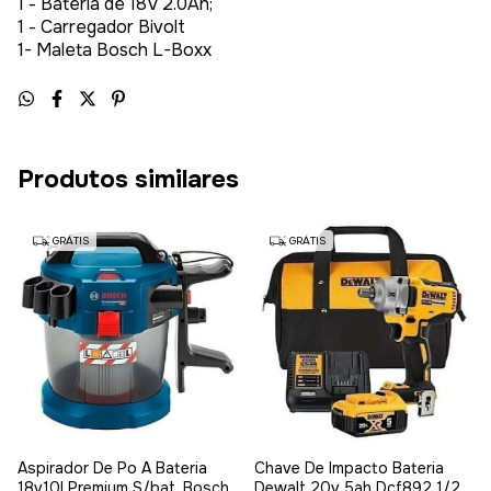
1 - Bateria de 18V 2.0Ah;
1 - Carregador Bivolt
1- Maleta Bosch L-Boxx
Produtos similares
GRÁTIS
GRÁTIS
Aspirador De Po A Bateria
Chave De Impacto Bateria
18v10l Premium S/bat. Bosch
Dewalt 20v 5ah Dcf892 1/2