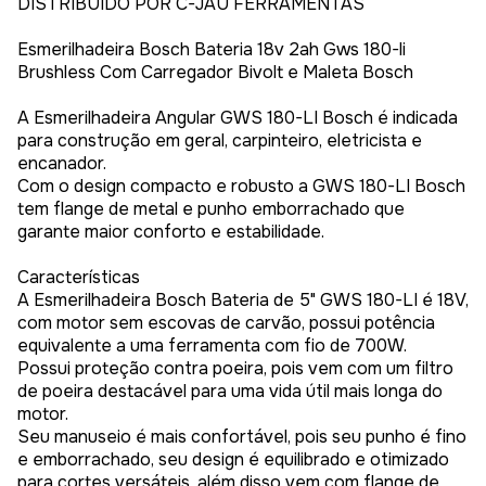
DISTRIBUÍDO POR C-JAÚ FERRAMENTAS
Esmerilhadeira Bosch Bateria 18v 2ah Gws 180-li
Brushless Com Carregador Bivolt e Maleta Bosch
A Esmerilhadeira Angular GWS 180-LI Bosch é indicada
para construção em geral, carpinteiro, eletricista e
encanador.
Com o design compacto e robusto a GWS 180-LI Bosch
tem flange de metal e punho emborrachado que
garante maior conforto e estabilidade.
Características
A Esmerilhadeira Bosch Bateria de 5" GWS 180-LI é 18V,
com motor sem escovas de carvão, possui potência
equivalente a uma ferramenta com fio de 700W.
Possui proteção contra poeira, pois vem com um filtro
de poeira destacável para uma vida útil mais longa do
motor.
Seu manuseio é mais confortável, pois seu punho é fino
e emborrachado, seu design é equilibrado e otimizado
para cortes versáteis, além disso vem com flange de