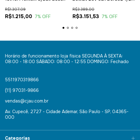
C/ Bolsa
R$1.307,09
R$3.389,00
R$1.215,00
R$3.151,53
7
% OFF
7
% OFF
Horário de funcionamento loja física SEGUNDA À SEXTA:
08:00 - 18:00 SÁBADO: 08:00 - 12:55 DOMINGO: Fechado
5511970319866
(11) 97031-9866
vendas@cjau.com.br
Av. Cupecê, 2727 - Cidade Ademar, São Paulo - SP, 04365-
000
Categorias