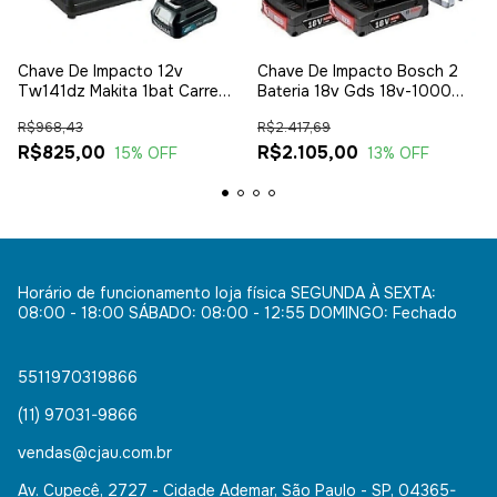
Chave De Impacto 12v
Chave De Impacto Bosch 2
Tw141dz Makita 1bat Carreg
Bateria 18v Gds 18v-1000
Soquete
1/2 Bivolt
R$968,43
R$2.417,69
R$825,00
R$2.105,00
15
% OFF
13
% OFF
Horário de funcionamento loja física SEGUNDA À SEXTA:
08:00 - 18:00 SÁBADO: 08:00 - 12:55 DOMINGO: Fechado
5511970319866
(11) 97031-9866
vendas@cjau.com.br
Av. Cupecê, 2727 - Cidade Ademar, São Paulo - SP, 04365-