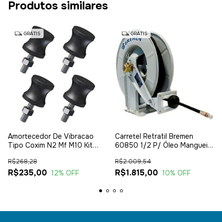
Produtos similares
GRÁTIS
GRÁTIS
Amortecedor De Vibracao
Carretel Retratil Bremen
Tipo Coxim N2 Mf M10 Kit
60850 1/2 P/ Óleo Mangueira
Com 4
15 Mt
R$268,28
R$2.009,54
R$235,00
R$1.815,00
12
% OFF
10
% OFF