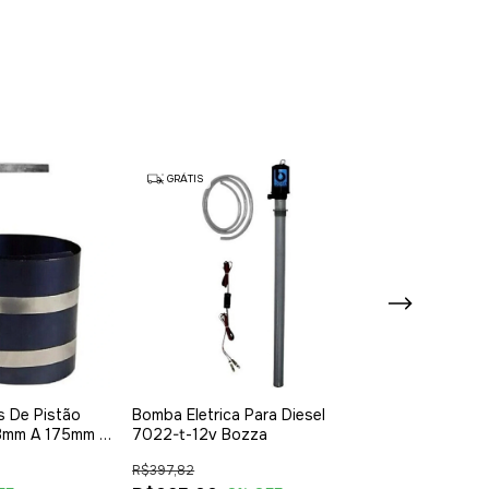
GRÁTIS
GRÁTIS
s De Pistão
Bomba Eletrica Para Diesel
Bico De Abast
53mm A 175mm -
7022-t-12v Bozza
Combustível 1/
Preto
R$397,82
R$197,83