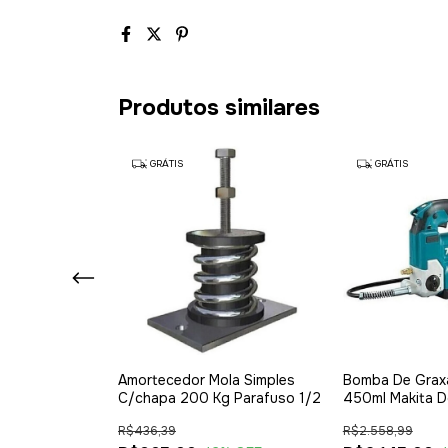
Produtos similares
GRÁTIS
GRÁTIS
 Vibracao Tipo
Amortecedor Mola Simples
Bomba De Graxa
0 Kit Com 4
C/chapa 200 Kg Parafuso 1/2
450ml Makita 
Scarreg
R$436,39
R$2.558,99