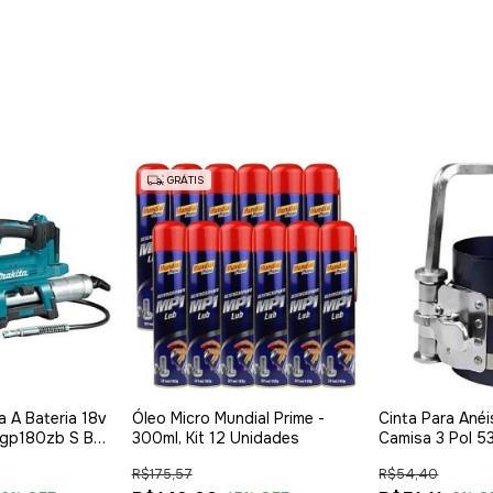
GRÁTIS
 A Bateria 18v
Óleo Micro Mundial Prime -
Cinta Para Anéi
Dgp180zb S Bat
300ml, Kit 12 Unidades
Camisa 3 Pol 
Eda
R$175,57
R$54,40