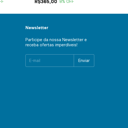
R$365,00
R$175,00
FF
8
% OFF
12
Newsletter
Participe da nossa Newsletter e
receba ofertas imperdíveis!