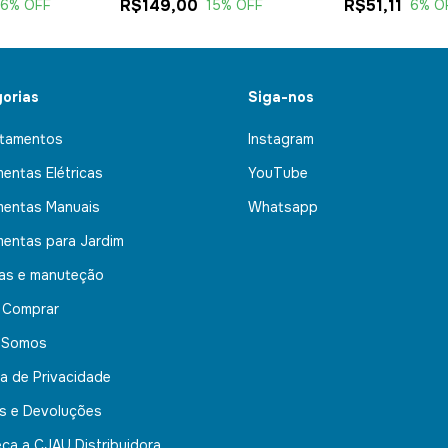
R$149,00
R$51,11
16
% OFF
15
% OFF
6
% O
orias
Siga-nos
tamentos
Instagram
mentas Elétricas
YouTube
mentas Manuais
Whatsapp
mentas para Jardim
nas e manuteção
 Comprar
 Somos
ca de Privacidade
s e Devoluções
ça a CJAU Distribuidora