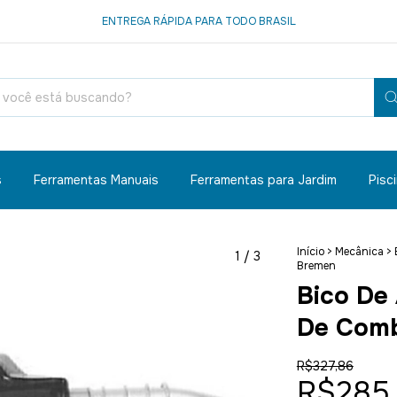
ENTREGA RÁPIDA PARA TODO BRASIL
s
Ferramentas Manuais
Ferramentas para Jardim
Pisc
Início
>
Mecânica
>
1
/
3
Bremen
Bico De
De Comb
R$327,86
R$285