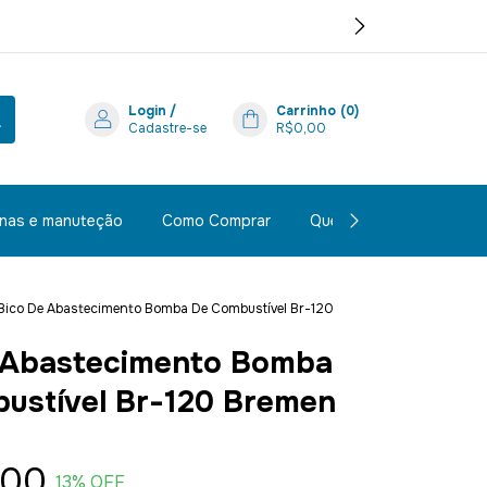
Login
/
Carrinho
(
0
)
Cadastre-se
R$0,00
inas e manuteção
Como Comprar
Quem Somos
Polít
Bico De Abastecimento Bomba De Combustível Br-120
 Abastecimento Bomba
ustível Br-120 Bremen
,00
13
% OFF