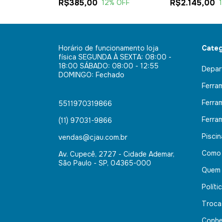
R$385,00
R$2.145,00
% OFF
12
% OFF
Horário de funcionamento loja
Categ
física SEGUNDA À SEXTA: 08:00 -
18:00 SÁBADO: 08:00 - 12:55
Depar
DOMINGO: Fechado
Ferra
Ferra
5511970319866
Ferra
(11) 97031-9866
Pisci
vendas@cjau.com.br
Como
Av. Cupecê, 2727 - Cidade Ademar,
São Paulo - SP, 04365-000
Quem
Políti
Troca
Conhe