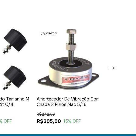
GRÁTIS
ado Tamanho M
Amortecedor De Vibração Com
Bomba De Ar C
Kit C/4
Chapa 2 Furos Mac 5/16
Pneu 2wf Exce
R$242,59
R$53,38
R$205,00
R$47,53
% OFF
15
% OFF
11
% 