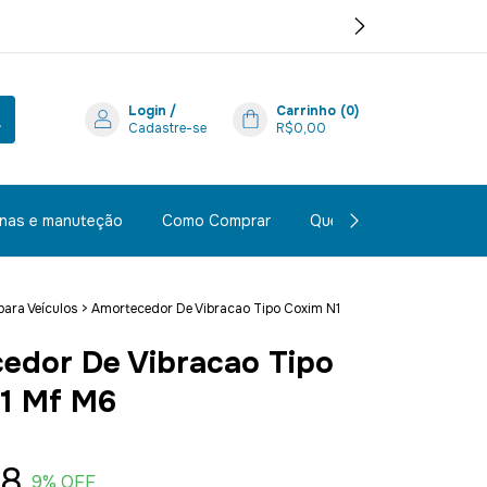
Login
/
Carrinho
(
0
)
Cadastre-se
R$0,00
inas e manuteção
Como Comprar
Quem Somos
Polít
para Veículos
>
Amortecedor De Vibracao Tipo Coxim N1
edor De Vibracao Tipo
1 Mf M6
68
9
% OFF