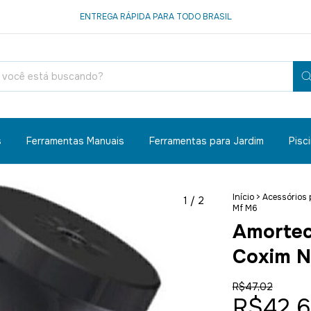
ENTREGA RÁPIDA PARA TODO BRASIL
s
Ferramentas Manuais
Ferramentas para Jardim
Pisc
Início
>
Acessórios 
1
/
2
Mf M6
Amortec
Coxim N
R$47,02
R$42,