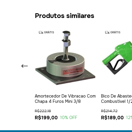
Produtos similares
GRÁTIS
GRÁTIS
la Simples
Amortecedor De Vibracao Com
Bico De Abast
Kg Parafuso
Chapa 4 Furos Mini 3/8
Combustível 1/2
Verde
R$222,18
R$214,72
R$199,00
R$189,00
% OFF
10
% OFF
12