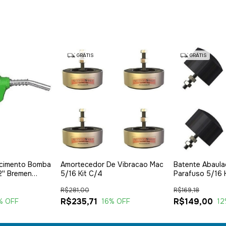
GRÁTIS
GRÁTIS
ecimento Bomba
Amortecedor De Vibracao Mac
Batente Abaul
'' Bremen
5/16 Kit C/4
Parafuso 5/16 
R$281,00
R$169,18
R$235,71
R$149,00
% OFF
16
% OFF
12