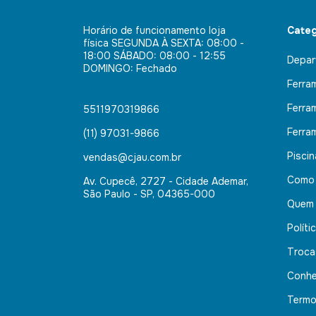
Horário de funcionamento loja
Categ
física SEGUNDA À SEXTA: 08:00 -
18:00 SÁBADO: 08:00 - 12:55
Depar
DOMINGO: Fechado
Ferra
Ferra
5511970319866
Ferra
(11) 97031-9866
Pisci
vendas@cjau.com.br
Como
Av. Cupecê, 2727 - Cidade Ademar,
São Paulo - SP, 04365-000
Quem
Políti
Troca
Conhe
Termo