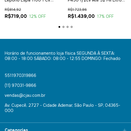
Lepono Lspa 1100 1 Cv
F450 1/2cv Até 52 Mil Litros
Monofásica 220v
Nautilus
R$814,92
R$1.723,86
R$719,00
R$1.439,00
12
% OFF
17
% OFF
Horário de funcionamento loja física SEGUNDA À SEXTA:
08:00 - 18:00 SÁBADO: 08:00 - 12:55 DOMINGO: Fechado
5511970319866
(11) 97031-9866
vendas@cjau.com.br
Av. Cupecê, 2727 - Cidade Ademar, São Paulo - SP, 04365-
000
Categorias